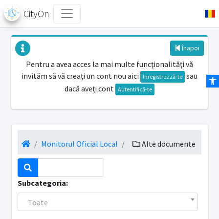
CityOn
Înapoi
Pentru a avea acces la mai multe funcţionalităţi vă
invităm să vă creați un cont nou aici
sau
Des
Înregistrează-te
dacă aveți cont
Autentifică-te
Monitorul Oficial Local
Alte documente
Subcategoria:
Toate