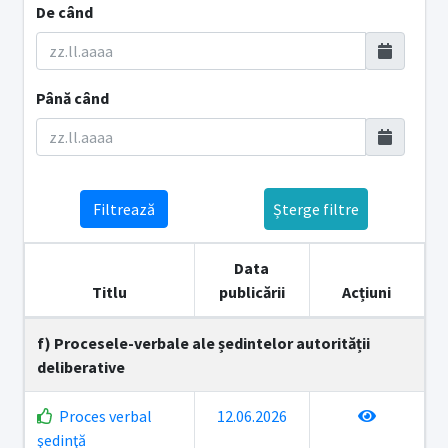
De când
Până când
Filtrează
Șterge filtre
Data
Titlu
publicării
Acțiuni
f) Procesele-verbale ale ședintelor autorității
deliberative
Proces verbal
12.06.2026
şedinţă