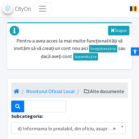
CityOn
Înapoi
Pentru a avea acces la mai multe funcţionalităţi vă
invităm să vă creați un cont nou aici
sau
Des
Înregistrează-te
dacă aveți cont
Autentifică-te
Monitorul Oficial Local
Alte documente
Subcategoria:
d) Informarea în prealabil, din oficiu, asupra proiectelor de acte administrative, cu caracter normativ
×